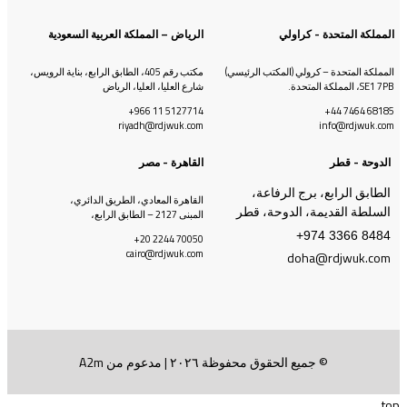
المملكة المتحدة - كراولي
الرياض – المملكة العربية السعودية
المملكة المتحدة – كرولي (المكتب الرئيسي)
مكتب رقم 405، الطابق الرابع، بناية الرويس،
SE1 7PB، المملكة المتحدة.
شارع العليا، العليا، الرياض
‎+‎‎966 ‎11 ‎5127714
‎+‎‎44 ‎7464 ‎68185
riyadh@rdjwuk.com
info@rdjwuk.com
الدوحة - قطر
القاهرة - مصر
الطابق الرابع، برج الرفاعة،
القاهرة المعادي، الطريق الدائري،
السلطة القديمة، الدوحة، قطر
المبنى 2127 – الطابق الرابع،
+974 3366 8484
‎+‎‎20 2244 70050
cairo@rdjwuk.com
doha@rdjwuk.com
© جميع الحقوق محفوظة ٢٠٢٦ | مدعوم من A2m
top